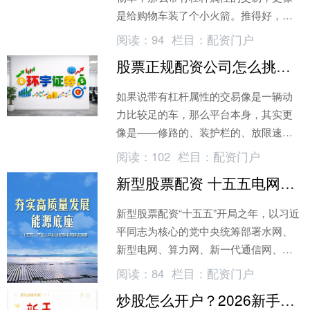
是给购物车装了个小火箭。推得好，省
力；推歪了，场面往往比较热闹。也正
阅读：
94
栏目：
配资门户
因为...
股票正规配资公司怎么挑？先看它后台的规矩搭没搭好
如果说带有杠杆属性的交易像是一辆动
力比较足的车，那么平台本身，其实更
像是——修路的、装护栏的、放限速牌
的那一整套系统。大多数人真正关心
阅读：
102
栏目：
配资门户
的，从...
新型股票配资 十五五电网升级带来哪些投资机会
新型股票配资“十五五”开局之年，以习近
平同志为核心的党中央统筹部署水网、
新型电网、算力网、新一代通信网、城
市地下管网、物流网“六张网”重大基础设
阅读：
84
栏目：
配资门户
施建设。
炒股怎么开户？2026新手开户避坑指南，小白必看