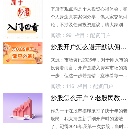
下所有观点均是个人投资心得体会，和
个人身边真实案例分享，供大家交流讨
论，不涉及任何投资建议，请大家别盲
目跟风，盈亏自负！成年人要有自己的
阅读：
99
栏目：
配资门户
判断。最近后台炸了
炒股开户怎么避开默认佣金？新手一年省720元
来源：市场资讯2026年，对于刚入市的
投资者而言，开户是踏入资本市场的第
一步，但这一步若走错，意味着每一次
交易都在“亏钱”。
阅读：
116
栏目：
配资门户
炒股怎么开户？老股民教你避开佣金坑选对平台
作为一个在股市摸爬滚打了快十年的老
股民，我太清楚新手刚开户时的迷茫
了。记得2015年我第一次炒股，当时随
便在银行网点被客户经理推荐了一家券