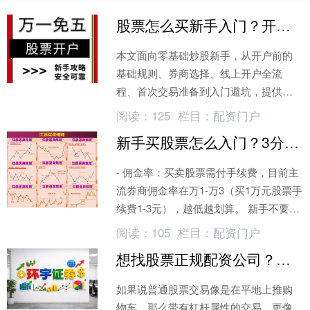
股票怎么买新手入门？开户0门槛，几百元就能买股票
本文面向零基础炒股新手，从开户前的
基础规则、券商选择、线上开户全流
程、首次交易准备到入门避坑，提供一
份完整的实操指南。文章兼顾合规性与
阅读：
125
栏目：
配资门户
实操性
新手买股票怎么入门？3分钟搞懂规则，避开90%的坑
- 佣金率：买卖股票需付手续费，目前主
流券商佣金率在万1-万3（买1万元股票手
续费1-3元），越低越划算。 新手不要只
买一只股票，建议把资金分成3-5份
阅读：
105
栏目：
配资门户
想找股票正规配资公司？先看这3个稳字诀，别踩坑
如果说普通股票交易像是在平地上推购
物车，那么带有杠杆属性的交易，更像