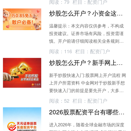
阅读：
79
栏目：
配资门户
商，开完户才发现佣金高达万8
炒股怎么开户？小资金这样选佣金，一年省几百
温馨提示：本文内容仅供参考，不构成
投资建议。证券市场有风险，投资需谨
慎。开户前请仔细阅读相关业务规则。
很多人觉得，我本金就一两万，佣金万
阅读：
116
栏目：
配资门户
1.0还是万1.5，一年能差多少钱？
炒股怎么开户？新手网上开户流程与所需资料
新手炒股快速入门:股票网上开户流程 网
上开户所需资料 中金网对于炒股新手想
要快速入门的前提是要先开户，大多数
人会考虑网上开户，比较方便快捷。投
阅读：
52
栏目：
配资门户
资人想进行股票投资,但是没有股票账户
2026股票配资平台有哪些？三大实盘安全平台推荐
进入2026年，随着全球金融市场的深度