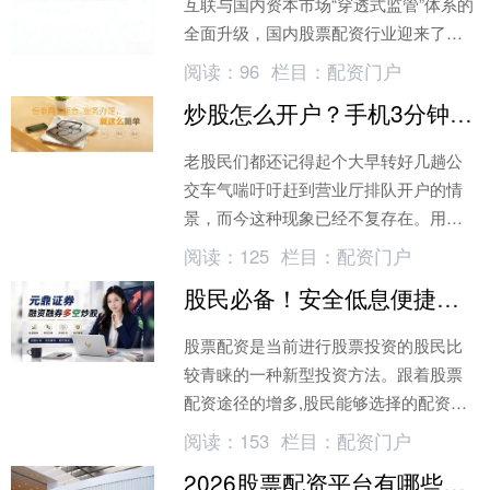
互联与国内资本市场“穿透式监管”体系的
全面升级，国内股票配资行业迎来了史
无前例的规..._新浪网
阅读：
96
栏目：
配资门户
炒股怎么开户？手机3分钟搞定，告别营业厅排队
老股民们都还记得起个大早转好几趟公
交车气喘吁吁赶到营业厅排队开户的情
景，而今这种现象已经不复存在。用手
机就能开户，因此，不少新股民开始关
阅读：
125
栏目：
配资门户
注手机炒股怎么开户，。
股民必备！安全低息便捷的配资正规平台推荐
股票配资是当前进行股票投资的股民比
较青睐的一种新型投资方法。跟着股票
配资途径的增多,股民能够选择的配资途
径增加,能够根据自己的需求选择合适自
阅读：
153
栏目：
配资门户
己的股票配资途径。可是
2026股票配资平台有哪些？这三家正规实盘安全可靠