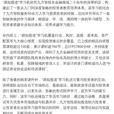
“易知股道”学习机依托九方智投在金融领域二十余年的深厚积淀，构
建起了一套从入门到深度策略的投资者教育培养体系。该学习机结合
了九方智投服务50余万人学习股票投资的经验，总结并升华出了一套
智能有效的学习规律，根据诊、学、练、测四维一体的学习模型，为
投资者搭建专业知识体系，培养卓越学习能力。
在内容上，“易知股道”学习机覆盖行业、风控、选股、基本面、资产
配置等九大核心维度，实现投资难点的全覆盖。已上线的精品自研股
票课程超过100套，累计课时超760节，总计约7800分钟，并持续更
新。这些优质内容的产出，得到了九方金融研究所的坚实支撑。该研
究所旗下讲师团队既有来自海内外知名高校的博士和硕士，又包含深
耕资管、私募、投顾领域的资深人士，所设计的多门课程成功入选“中
国证券业协会远程培训课程”。
除了海量的精美课件外，“易知股道”学习机还注重与投资者的互动。
讲师团队会结合当下市场热点、最新战法、最新政策等话题与投资者
进行直播互动，以更生动、形象的形式陪伴学习，提升学习的吸引
力。同时，该学习机还规划了学员学习路径，通过能力诊断、答题测
试等方式资本市场挑战与机遇并存，九方智投易知股道助力投资者，
让投资者在全面学习股市知识的同时，边学边练，将理论知识与实践
相结合，不断升级自身投资水平。