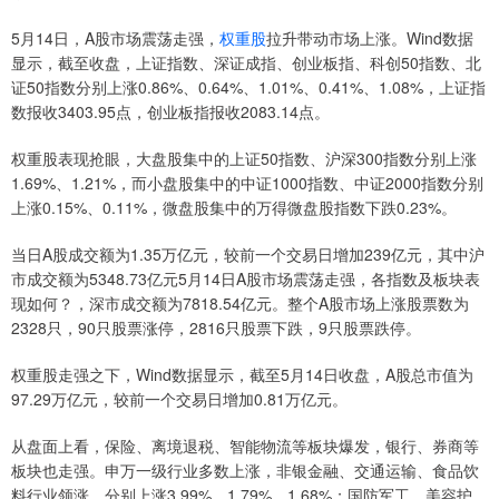
5月14日，A股市场震荡走强，
权重股
拉升带动市场上涨。Wind数据
显示，截至收盘，上证指数、深证成指、创业板指、科创50指数、北
证50指数分别上涨0.86%、0.64%、1.01%、0.41%、1.08%，上证指
数报收3403.95点，创业板指报收2083.14点。
权重股表现抢眼，大盘股集中的上证50指数、沪深300指数分别上涨
1.69%、1.21%，而小盘股集中的中证1000指数、中证2000指数分别
上涨0.15%、0.11%，微盘股集中的万得微盘股指数下跌0.23%。
当日A股成交额为1.35万亿元，较前一个交易日增加239亿元，其中沪
市成交额为5348.73亿元5月14日A股市场震荡走强，各指数及板块表
现如何？，深市成交额为7818.54亿元。整个A股市场上涨股票数为
2328只，90只股票涨停，2816只股票下跌，9只股票跌停。
权重股走强之下，Wind数据显示，截至5月14日收盘，A股总市值为
97.29万亿元，较前一个交易日增加0.81万亿元。
从盘面上看，保险、离境退税、智能物流等板块爆发，银行、券商等
板块也走强。申万一级行业多数上涨，非银金融、交通运输、食品饮
料行业领涨，分别上涨3.99%、1.79%、1.68%；国防军工、美容护