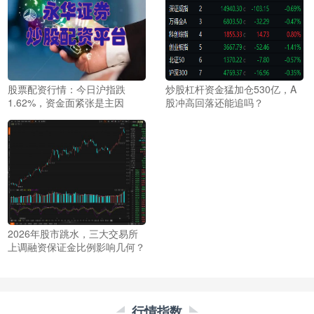
股票配资行情：今日沪指跌
炒股杠杆资金猛加仓530亿，A
1.62%，资金面紧张是主因
股冲高回落还能追吗？
2026年股市跳水，三大交易所
上调融资保证金比例影响几何？
行情指数