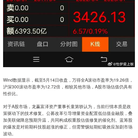
Wind数据显示，截至5月14日收盘，万得全A滚动市盈率为19.26倍，
沪深300滚动市盈率为12.72倍，相较其他市场，A股市场估值仍具有
性价比。
对于A股市场，龙赢富泽资产董事长童第轶认为，当前行情本质是政
策驱动下的技术修复。公募改革引导增量资金配置低估值金融股，叠
加美联储降息预期升温，共同构成权重股估值修复的催化剂。蓝筹股
的爆发是对前期科技股超涨的修正，但需警惕短期虹吸效应加剧市场
波动。