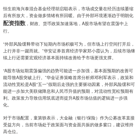
恒生前海兴泰混合基金经理胡启聪表示，市场成交量在经历连续萎缩
后有所放大，资金做多情绪有所回暖。由于外部环境逐渐趋于明朗化
配资指数
，财政、货币政策加速落地，A股市场有望在震荡中上
行。
“外部风险缓释带动下短期内市场积极可为，但市场上行空间打开后，
上行并非一蹴而就。”华安证券首席经济学家郑小霞认为，后续市场继
续上行还需要宏观经济基本面持续改善给予市场更强支撑。
“A股市场短期震荡偏强的趋势可能进一步加强，基本面预期的改善可
能导致A股突破上行。”华金证券策略首席分析师邓利军表示，政策和
流动性宽松是A股“五一”假期后走强的主要驱动因素，外部风险缓和可
能进一步加大美联储降息和人民币升值的预期，对流动性宽松预期有
利。政策发力导致信用筑底进而提升A股市场估值的逻辑进一步强
化。
对于市场配置，童第轶表示，大金融（银行/保险）作为公募改革直接
受益方向，当前市场处于政策面与资金面共振的做多窗口，建议维持
高仓位。