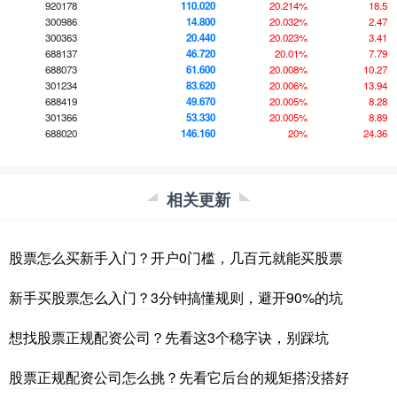
920178
110.020
20.214%
18.5
300986
14.800
20.032%
2.47
300363
20.440
20.023%
3.41
688137
46.720
20.01%
7.79
688073
61.600
20.008%
10.27
301234
83.620
20.006%
13.94
688419
49.670
20.005%
8.28
301366
53.330
20.005%
8.89
688020
146.160
20%
24.36
相关更新
股票怎么买新手入门？开户0门槛，几百元就能买股票
新手买股票怎么入门？3分钟搞懂规则，避开90%的坑
想找股票正规配资公司？先看这3个稳字诀，别踩坑
股票正规配资公司怎么挑？先看它后台的规矩搭没搭好