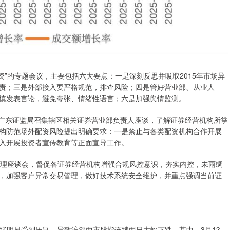
配资”的专题会议，主要包括六大要点：一是深刻反思并吸取2015年市场异
责；三是外部接入要严格规范，排查风险；四是管好营业部、从业人
慎发表言论，避免夸张、情绪性语言；六是加强舆情监测。
，广东证监局召集辖区相关证券营业部负责人座谈，了解证券经营机构所掌
构防范场外配资风险提出明确要求：一是禁止与各类配资机构合作开展
入开展投资者宣传教育等正面宣导工作。
管理座谈会，督促各证券经营机构增强合规风控意识，夯实内控，未雨绸
，加强客户异常交易管理，做好技术系统安全维护，并重点强调当前证
情绪明显受到压制，导致沪深两市股指连续两日大幅下跌。其中，3月13