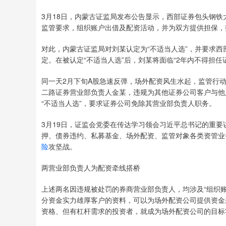
3月18日，内蒙古证监局发布公告显示，西部证券包头钢
监管要求，组织账户出借及配资活动，并为双方提供担保，
对此，内蒙古证监局对刘某认定为“不适当人选”，并要求西
定。在被认定“不适当人选”后，刘某将面临“2年内不得担
同一天2月下旬A股急速反弹，场外配资风生水起，监管行
二路证券营业部负责人金某，违规为其他证券公司客户与他
“不适当人选”，要求证券公司免除其营业部负责人职务。
3月19日，证监会党委在传达学习领会习近平总书记的重
押、债券违约、私募基金、场外配资、监管对象各类资管业
险
攻坚战。
两营业部负责人为配资牵线搭桥
上述两名因违规被处罚的券商营业部负责人，均涉及“组织
分资金实力雄厚客户的资料，可以为场外配资公司提供资金
资格、但有杠杆需求的投资者，就成为场外配资公司的目标