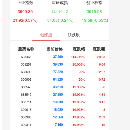
上证指数
深证成指
创业板指
3900.35
14110.12
3515.56
21.92
(0.57%)
-34.08
(-0.24%)
-19.58
(-0.55%)
领涨股
领跌股
股票名称
当前价格
涨跌幅
涨跌额
603468
37.490
114.719%
20.03
301251
39.830
20.006%
6.64
688693
77.820
20%
12.97
300903
64.320
20%
10.72
300540
33.610
19.993%
5.6
688549
27.850
19.991%
4.64
300711
19.030
19.987%
3.17
300615
18.020
19.973%
3
300386
12.560
19.962%
2.09
300311
7.160
19.933%
1.19