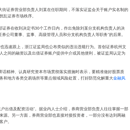
铁大街证券营业部负责人刘某在任职期间，不落实证监会关于账户实名制的
扰乱证券市场秩序。
部证券在收到决定书30个工作日内，作出免除刘某分支机构负责人的决
任证券公司董事、监事、高级管理人员和分支机构负责人等职务”的后果。
动也迅速跟上，浙江证监局也公布类似的违法违规行为。首创证券杭州文
人之间的融资以及出借证券账户提供中介或其他便利，被证监局认定为
要讲话精神、认真研究资本市场贯彻落实措施时表示，要精准做好股票质
务和地方各类交易场所等重点领域风险处置，打好防范化解重大
金融风
账户出借及配资活动”。据业内人士介绍，券商营业部负责人往往掌握一部
来源。另一方面，券商营业部也直接对接投资者，一部分没有达到两融
客户。