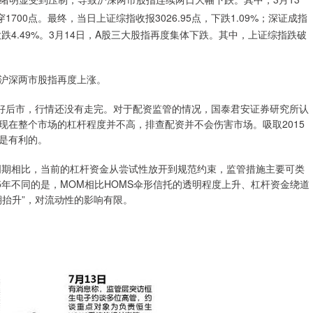
1700点。最终，当日上证综指收报3026.95点，下跌1.09%；深证成指
6点，大跌4.49%。3月14日，A股三大股指再度集体下跌。其中，上证综指跌破
沪深两市股指再度上涨。
看好后市，行情还没有走完。对于配资监管的情况，国泰君安证券研究所认
现在整个市场的杠杆程度并不高，排查配资并不会伤害市场。吸取2015
是有利的。
管周期相比，当前的杠杆资金从尝试性放开到规范约束，监管措施主要可类
015年不同的是，MOM相比HOMS伞形信托的透明程度上升、杠杆资金绕道
期抬升”，对流动性的影响有限。