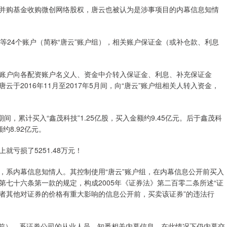
并购基金收购微创网络股权，唐云也被认为是涉事项目的内幕信息知情
华”等24个账户（简称“唐云”账户组），相关账户保证金（或补仓款、利息
账户向各配资账户名义人、资金中介转入保证金、利息、补充保证金
于2016年11月至2017年5月间，向“唐云”账户组相关人转入资金，
4日期间，累计买入“鑫茂科技”1.25亿股，买入金额约9.45亿元。后于鑫茂科
约8.92亿元。
亏损了5251.48万元！
，系内幕信息知情人。其控制使用“唐云”账户组，在内幕信息公开前买入
、第七十六条第一款的规定，构成2005年《证券法》第二百零二条所述“证
者其他对证券的价格有重大影响的信息公开前，买卖该证券”的违法行
以前），系证券公司的从业人员，知悉相关内幕信息，在此情况下仍内幕交