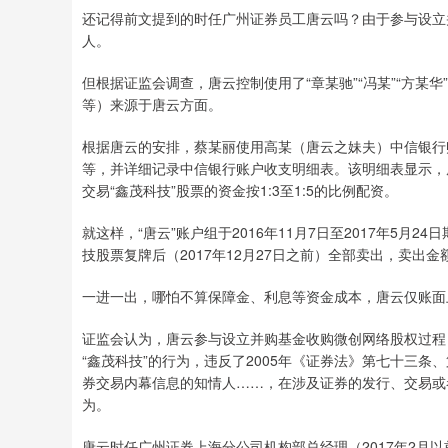
还记得前文提到的时任广州证券员工唐云吗？由于参与设立
人。
但根据证监会调查，唐云控制使用了“章某驰”“冯某”“方某
等）来源于唐云方面。
根据唐云的安排，蔡某丽使用高某（唐云之妹夫）中信银行
等，并详细记录中信银行账户收支明细表。该明细表显示，唐云
交易“鑫茂科技”股票的资金按1:3至1:5的比例配资。
就这样，“唐云”账户组于2016年11月7日至2017年5月2
技股票复牌后（2017年12月27日之前）全部卖出，卖出金额
一进一出，哪怕不算保障金、利息等资金成本，唐云仅账面上就
证监会认为，唐云参与设立并购基金收购微创网络股权过程
“鑫茂科技”的行为，违反了2005年《证券法》第七十三条
券交易内幕信息的知情人……，在涉及证券的发行、交易或
为。
唐云时任广州证券上海分公司机构部总经理（2017年2月