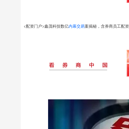
<配资门户>鑫茂科技数亿
内幕交易
案揭秘，含券商员工配资