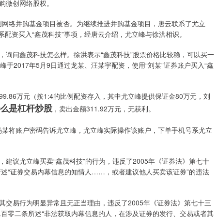
购微创网络股权。
微创网络并购基金项目被否。为继续推进并购基金项目，唐云联系了尤立
联系配资买入“鑫茂科技”事项，经唐云介绍，尤立峰与徐洪相识。
，询问鑫茂科技怎么样。徐洪表示“鑫茂科技”股票价格比较稳，可以买一
立峰于2017年5月9日通过龙某、汪某宇配资，使用“刘某”证券账户买入“鑫
399.86万元（按1:4的比例配资存入，其中尤立峰提供保证金80万元，刘
么是杠杆炒股
，卖出金额311.92万元，无获利。
，杨某将账户密码告诉尤立峰，尤立峰实际操作该账户，下单手机号系尤立
建议尤立峰买卖“鑫茂科技”的行为，违反了2005年《证券法》第七十
所述“证券交易内幕信息的知情人……，或者建议他人买卖该证券”的违法
其交易行为明显异常且无正当理由，违反了2005年《证券法》第七十三
二百零二条所述“非法获取内幕信息的人，在涉及证券的发行、交易或者其