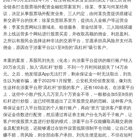
全链条打击股票场外配资金融犯罪案宣判，徐某、李某与何某经商
议，决定从事股票场外配资业务。三人约定，由何某负责提供搭建证
券交易平台的技术；徐某负责联系资方，提供出入金账户等运营业
务；李某负责网站注册域名、租借服务、资金结算等。三人陆续搭建
并上线运营多个网站进行股票买卖，并收取高额的佣金、利息盈利。
之所以有股民会选择这种非法的交易平台，甘愿承担高风险并支付高
佣金，原因在于涉案平台以1至9倍的“高杠杆”吸引客户。
本案的案发，系股民刘先生（化名）向涉案平台提供的银行账户转入
20万余元后，加入“高杠杆”炒股，不到一个月时间就损失了14万余
元。之后，他发现该App无法打开，剩余保证金一时无法取出，刘先
生以为被诈骗，遂于2022年1月报警。公安机关经侦查发现，像刘先
生这样在涉案平台用“高杠杆”炒股的客户，还有160余名。在涉案平台
上，这些中小散户投入几万至几十万资金不等，一般都会加5至8倍的
杠杆进行炒股，这已经明显超出了正常股票交易的范畴。这种客户先
将保证金打入平台指定的个人银行账户，再由“资方”提供客户要求的
保证金倍数进行配资，然后通过将证券主账户分仓为若干子账户，让
客户对接股票大盘进行炒股的模式，涉案平台不仅能赚取高额交易佣
金及配资利息，还能够通过在软件设置低限强制平仓功能，让自己稳
赚不赔，而风险，则全部由客户承担。刘先生便是如此，不但在短时