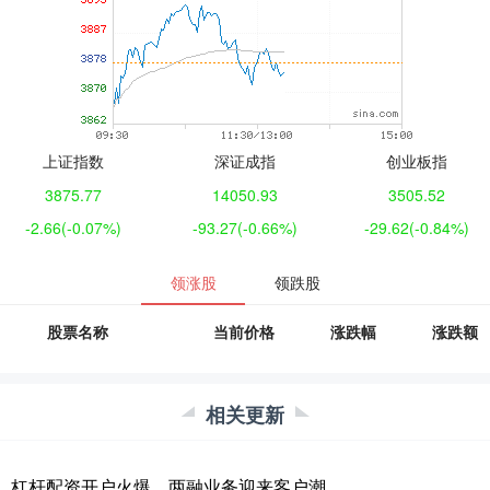
上证指数
深证成指
创业板指
3875.77
14050.93
3505.52
-2.66
(-0.07%)
-93.27
(-0.66%)
-29.62
(-0.84%)
领涨股
领跌股
股票名称
当前价格
涨跌幅
涨跌额
相关更新
杠杆配资开户火爆，两融业务迎来客户潮