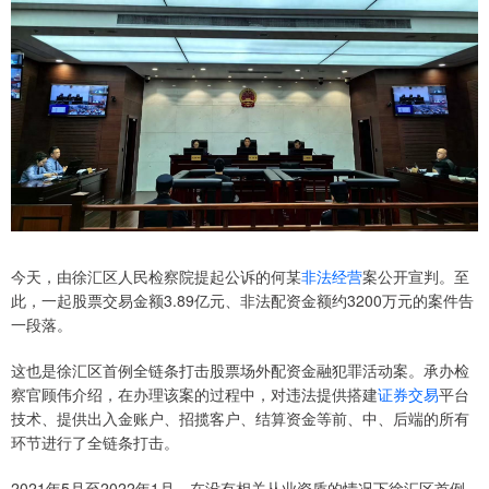
今天，由徐汇区人民检察院提起公诉的何某
非法经营
案公开宣判。至
此，一起股票交易金额3.89亿元、非法配资金额约3200万元的案件告
一段落。
这也是徐汇区首例全链条打击股票场外配资金融犯罪活动案。承办检
察官顾伟介绍，在办理该案的过程中，对违法提供搭建
证券交易
平台
技术、提供出入金账户、招揽客户、结算资金等前、中、后端的所有
环节进行了全链条打击。
2021年5月至2022年1月，在没有相关从业资质的情况下徐汇区首例