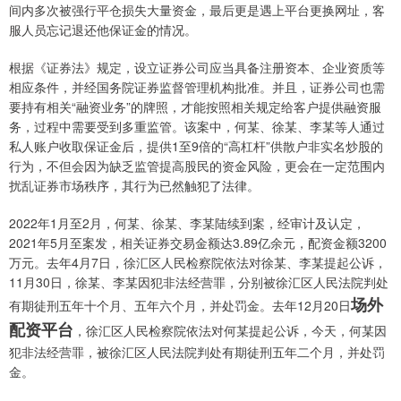
间内多次被强行平仓损失大量资金，最后更是遇上平台更换网址，客
服人员忘记退还他保证金的情况。
根据《证券法》规定，设立证券公司应当具备注册资本、企业资质等
相应条件，并经国务院证券监督管理机构批准。并且，证券公司也需
要持有相关“融资业务”的牌照，才能按照相关规定给客户提供融资服
务，过程中需要受到多重监管。该案中，何某、徐某、李某等人通过
私人账户收取保证金后，提供1至9倍的“高杠杆”供散户非实名炒股的
行为，不但会因为缺乏监管提高股民的资金风险，更会在一定范围内
扰乱证券市场秩序，其行为已然触犯了法律。
2022年1月至2月，何某、徐某、李某陆续到案，经审计及认定，
2021年5月至案发，相关证券交易金额达3.89亿余元，配资金额3200
万元。去年4月7日，徐汇区人民检察院依法对徐某、李某提起公诉，
11月30日，徐某、李某因犯非法经营罪，分别被徐汇区人民法院判处
场外
有期徒刑五年十个月、五年六个月，并处罚金。去年12月20日
配资平台
，徐汇区人民检察院依法对何某提起公诉，今天，何某因
犯非法经营罪，被徐汇区人民法院判处有期徒刑五年二个月，并处罚
金。