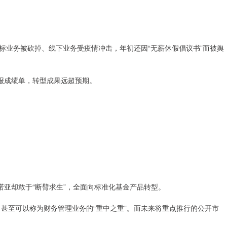
标业务被砍掉、线下业务受疫情冲击，年初还因“无薪休假倡议书”而被舆
财报成绩单，转型成果远超预期。
诺亚却敢于“断臂求生”，全面向标准化基金产品转型。
%，甚至可以称为财务管理业务的“重中之重”。而未来将重点推行的公开市